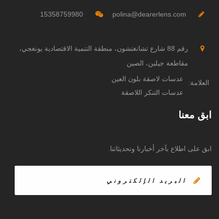
15358759980
polina@dearerlens.com
رقم 88 شارع تشانغتشون، منطقة التنمية الاقتصادية يونغجي،
مقاطعة جيلين، الصين
عدسات لاصقة بلون العين
العلامة:
عدسات التنكر اللاصقة
ابق معنا
ابق على اطلاع بآخر أخبارنا وتحديثاتنا.