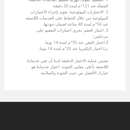
المعبأة عند 121°م لمدة 20 دقيقة.
2. الاختبارات البيولوجية: نقوم بإجراء الاختبارات
البيولوجية من خلال الحفاظ على العدسات اللاصقة
عند 56°م لمدة 48 ساعة لضمان جودتها.
3. اختبار العقم: نجري اختبارات التعقيم على
مرحلتين:
أ) اختبار العفن عند 35°م لمدة 14 يوما.
ب) اختبار البكتيريا عند 25°م لمدة 14 يوما.
تضمن عملية الاختبار الدقيقة لدينا أن تفي عدساتنا
اللاصقة بأعلى معايير الجودة. اختيار عدساتنا هو
خيارك الأفضل من حيث الجودة والسلامة.