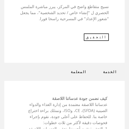
نسيج متقاطع واضح في المركز، يبرز مباشرة الملمس
الحصري ل "إنشاء خاص / تحديد الشخصية"، مما يجعل
"شعور الإعداد" في المسرحية راسخا فورا.
التحقيق
الخدمة
المعلمة
كيف نضمن جودة عدساتنا اللاصقة
عدساتنا اللاصقة معتمدة من إدارة الغذاء والدواء
الصينية (SFDA)، CE، وISO، ونمتلك براءة اختراع
خاصة بنا. للحفاظ على أعلى جودة، نقوم بإجراء
فحوصات دقيقة لأكثر من ثلاث خطوات:
1. التعقيم: تقوم أجهزتنا بتعقيم العدسات اللاصقة