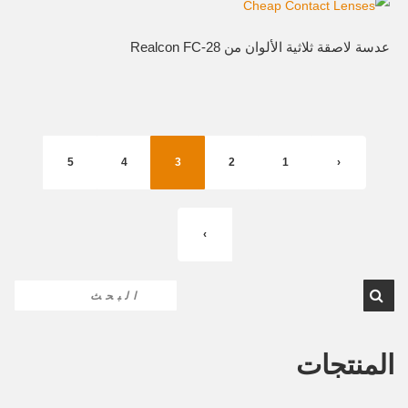
عدسة لاصقة ثلاثية الألوان من Realcon FC-28
5
4
3
2
1
‹
›
المنتجات