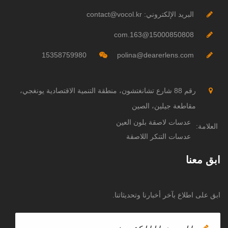
البريد الإلكتروني: contact@vocol.kr
15000850808@163.com
15358759980
polina@dearerlens.com
رقم 88 شارع تشانغتشون، منطقة التنمية الاقتصادية يونغجي،
مقاطعة جيلين، الصين
عدسات لاصقة بلون العين
العلامة:
عدسات التنكر اللاصقة
ابق معنا
ابق على اطلاع بآخر أخبارنا وتحديثاتنا.