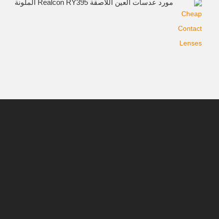
مورد عدسات العين اللاصقة Realcon RY395 الملونة