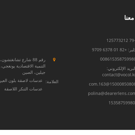
عنا
+79 
ر: +82 01 6378 9709
00861535875998
رقم 88 شارع تشانغتشون
التنمية الاقتصادية يونغجي،
لبريد الإلكتروني:
جيلين، الصين
contact@vocol.k
عدسات لاصقة بلون العين
العلامة:
15000850808@163.co
عدسات التنكر اللاصقة
polina@dearerlens.co
15358759980