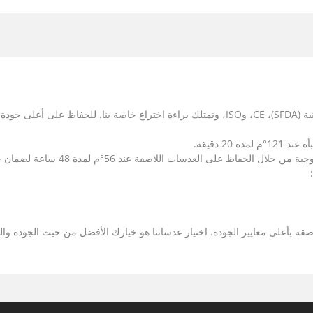
عدساتنا اللاصقة معتمدة من إدارة الغذاء والدواء الصينية (SFDA)، CE، وISO، ونمتلك براءة اختراع
لاصقة بأعلى معايير الجودة. اختيار عدساتنا هو خيارك الأفضل من حيث الجودة وال