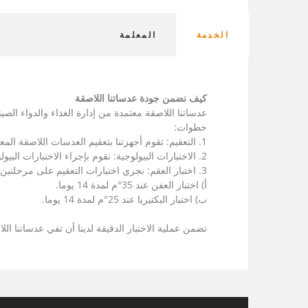
الخدمة
المعلمة
كيف نضمن جودة عدساتنا اللاصقة
خطوات:
1. التعقيم: تقوم أجهزتنا بتعقيم العدسات اللاصقة المعبأة عند 121°م لمدة 20 دقيقة.
2. الاختبارات البيولوجية: نقوم بإجراء الاختبارات البيولوجية من خلال الحفاظ على العدسات اللاصقة عند 56°م لمدة 48 ساعة لضمان جودتها.
3. اختبار العقم: نجري اختبارات التعقيم على مرحلتين:
أ) اختبار العفن عند 35°م لمدة 14 يوما.
ب) اختبار البكتيريا عند 25°م لمدة 14 يوما.
تضمن عملية الاختبار الدقيقة لدينا أن تفي عدساتنا ال