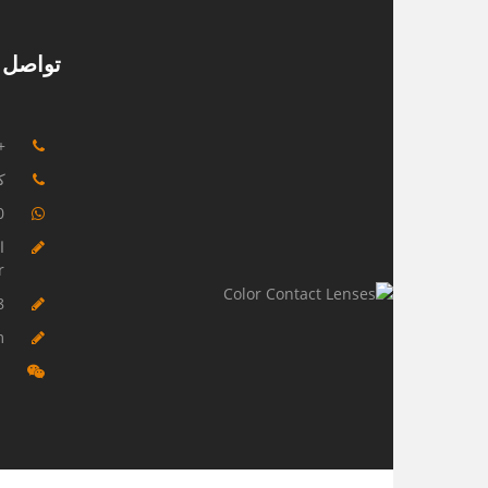
تواصل م
125773212
كلي
0
ا
r
m
m