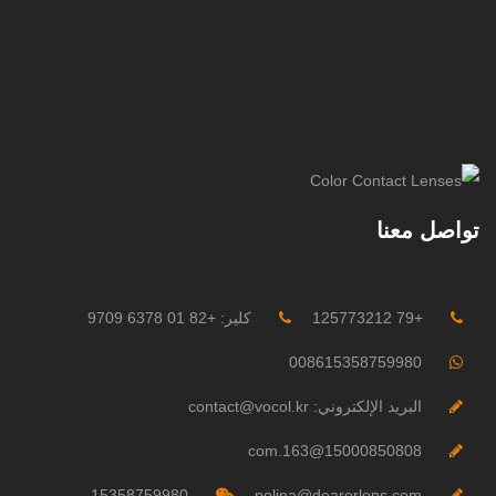
تواصل معنا
+79 125773212
كلير: +82 01 6378 9709
008615358759980
البريد الإلكتروني: contact@vocol.kr
15000850808@163.com
15358759980
polina@dearerlens.com