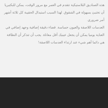
هذه الصناديق البلاستيكية تتقدم في العمر مع مرور الوقت، يمكن للبكتيريا
أن تختبئ بسهولة في الشقوق. لهذا السبب استبدال الحقيبة كل ثلاثة أشهر
أمر ضروري.
العدسات اللاصقة والعيون حساسة. قضاء دقيقة إضافية وجهد إضافي في
العناية يوميا يمكن أن يجعل عينيك أقل معاناة. يجب أن تتذكر أن النظافة
هي دائما أهم شيء عند ارتداء العدسات اللاصقة!