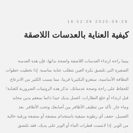
2025-09-28 16:32:59
كيفية العناية بالعدسات اللاصقة
بينما راحة ارتداء العدسات اللاصقة واضحة بذاتها، فإن هذه العدسة
الصغيرة التي تلتصق بكرة العين تتطلب عناية مناسبة. إذا تخطيت خطوات
النظافة الأساسية، ستغزو البكتيريا قريبا، مما يسبب الكثير من الانزعاج.
للحفاظ على راحة وصحة عدساتك، تذكر هذه الروتينات الضرورية للعناية!
قبل ارتداء أو خلع النظارات، اغسل يديك جيدا دائما بمعقم يدين محايد
وماء جار. تأكد من تنظيف الأظافر بين أصابعك وتحت الأظافر. بعد
الغسيل، جفف أي رطوبة متبقية باستخدام منشفة أو منشفة ورقية خالية
من الوبر. إذا لامست قطرات الماء أو الوبر على يديك، فقد تلتصق