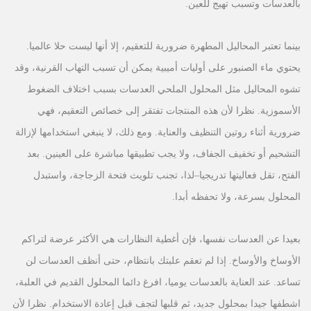
بالعدسات وتسبب تهيج للعين.
بينما تعتبر المحاليل المطهرة ضرورية للتعقيم، إلا أنها ليست حلا عالميا.
يحتوي ماء الصنبور على أوليات أميبية يمكن أن تسبب التهاب القرنية، وقد
تشوه المحاليل مثل المحلول الملحي العدسات بسبب اختلاف الضغوط
الأسموزية. نظرا لأن هذه المنتجات تفتقر إلى خصائص التعقيم، فهي
ضرورية أثناء روتين التنظيف والعناية. ومع ذلك، لا ينبغي استخدامها لإزالة
التشحيم أو تخفيف الجفاف، ولا يجب تطبيقها مباشرة على العينين. بعد
الفتح، تقل فعاليتها تدريجيا
–
لذا، تجنب تلويث فتحة الزجاجة، واستبدل
المحلول بسرعة، ولا تحفظه أبدا.
بعيدا عن العدسات نفسها، فإن أغطية النظارات هي الأكثر عرضة لتراكم
الأوساخ والأوساخ. إذا لم تعقم علبتك بانتظام، حتى أنظف العدسات لن
تساعد. عند العناية بالعدسات يوميا، افرغ دائما المحلول القديم في العلبة،
اشطفها جيدا بمحلول جديد، ثم قلبها لتجف قبل إعادة الاستخدام. نظرا لأن