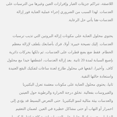
اللاصقة، تتراكم جزيئات الغبار وإفرازات العين وغيرها من الترسبات على
العدسات. لهذا السبب من الضروري إجراء عملية العناية فور إزالة
العدسات
–
هنا يأتي حل الرعاية.
يحتوي محلول العناية على مكونات إزالة البروتين التي تذيب ترسبات
العدسات. إليك نصيحة خبيرة: أولا، فرك بأصابعك بلطف لإزالة معظم
الحطام. فقط ضع بضع قطرات على العدسات، ثم دلكها بحركات دائرية
بإصبع السبابة لمدة 20 ثانية. بعد إزالة العدسات، اشطفها جيدا مع محلول
كاف. وأخيرا، انقعها في محلول طازج لعدة ساعات لتفكيك البقع العنيدة
واستعادة حالتها النقية.
ثانيا، يحتوي محلول العناية على مكونات معقمة تعزل البكتيريا
والفيروسات بفعالية. تخلق درجة الحرارة والرطوبة حول العينين
والعدسات بيئة مثالية لنمو البكتيريا. حتى التعرض البسيط قد يؤدي إلى
احمرار أو التهاب أو حتى مشاكل خطيرة في العين. لضمان التعقيم
الشامل، يجب ترك المحلول على العدسات لفترة كافية لقتل البكتيريا