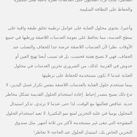
والحفاظ على النظافة السليمة.
وأخيرا، يحتوي محلول العناية على عوامل ترطبية تخلق طبقة واقية على
سطح العدسة، مما يحافظ على نعومة العدسات اللاصقة ورطبها في جميع
الأوقات. نظرا لأن العدسات اللاصقة عرضة جدا للجفاف والتصلب عند
الجفاف، فهي لا تصبح هشة فحسب، بل قد تسبب أيضا تهيج العين أو
خدوش في القرنية. لذلك، من الضروري تخزين العدسات في محلول
العناية عندما لا تكون مستخدمة للحفاظ على ترطيبها.
بينما تستخدم حلول العناية بالعدسات اللاصقة بنفس تكرار غسل اليدين، لا
تدع ذلك يصبح مصدر إحباط. إعادة استخدام الحلول القديمة تشكل مخاطر
جدية. تتناقص فعاليتها مع الوقت، لذا حتى عندما لا ترتدي، تذكر استبدال
المحلول يوميا في علبة التخزين لمنع نمو البكتيريا. لا تعيد استخدام الحلول
المفتوحة التي تبقى غير مستخدمة لأكثر من ثلاثة أشهر. مثل صندوق
التخزين الخاص بك، استبدل الحلول عند الحاجة
–
لا تخاطر!