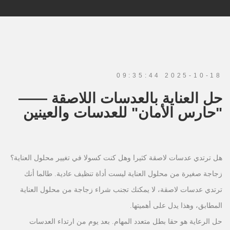
2025-10-18 09:35:44
حل العناية بالعدسات اللاصقة ——
"حارس الأمان" للعدسات والعينين
هل ترتدي عدسات لاصقة كثيرا وهل كنت كسولا في تغيير محلول العناية؟
زجاجة صغيرة من محلول العناية ليست أداة تنظيف عادية. طالما أنك
ترتدي عدسات لاصقة، لا يمكنك تجنب شراء زجاجة من محلول العناية
المطابق، وهذا يدل على أهميتها.
حل الرعاية هو حقا بطل متعدد المهام. بعد يوم من ارتداء العدسات